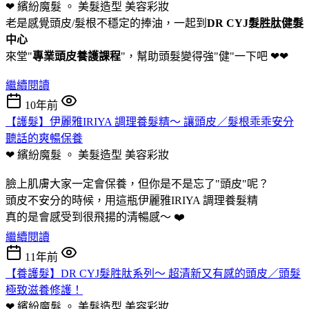
❤ 繽紛魔髮 。 美髮造型
美容彩妝
老是感覺頭皮/髮根不穩定的捧油，一起到
DR CYJ髮胜肽健髮
中心
來堂"
專業頭皮養護課程
"，幫助頭髮變得強"健"一下吧 ❤❤
繼續閱讀
10年前
【護髮】伊麗雅IRIYA 調理養髮精～ 讓頭皮／髮根乖乖安分
聽話的爽暢保養
❤ 繽紛魔髮 。 美髮造型
美容彩妝
臉上肌膚大家一定會保養，但你是不是忘了"頭皮"呢？
頭皮不安分的時候，用這瓶伊麗雅IRIYA 調理養髮精
真的是會感受到很飛揚的清暢感～ ❤️
繼續閱讀
11年前
【養護髮】DR CYJ髮胜肽系列～ 超清新又有感的頭皮／頭髮
極致滋養修護！
❤ 繽紛魔髮 。 美髮造型
美容彩妝