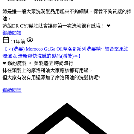
總是嫌一般大眾洗潤髮品用起來不夠細膩、保養不夠質感的捧
油，
這組DR CYJ髮胜肽會讓你第一次洗就很有感哦！ ❤
繼續閱讀
11年前
【。(洗髮) Morocco GaGa Oil摩洛哥系列洗髮精~ 結合堅果油
潤澤 & 清新爽快洗感的髮品(贈獎)＊】
❤ 繽紛魔髮 。 美髮造型
時尚流行
抹在頭髮上的摩洛哥油大家應該都有用過，
但大家有沒有用過添加了摩洛哥油的洗髮精呢?
繼續閱讀