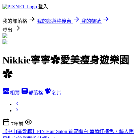
登入
我的部落格
我的部落格後台
我的帳號
登出
Nikkie寧寧✿愛美瘦身遊樂園
✿
相簿
部落格
名片
7年前
【中山區髮廊】FIN Hair Salon 質感顯白 葡萄紅棕色，藝人明