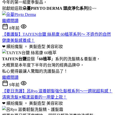
今年的第一組夏季髮品，
就獻給這款
朵蔓PHYTO DERMA 頭皮淨化系列
拉~~
繼續閱讀
8年前
【養護髮】TAIYEN台鹽 絲易康 60植萃系列～ 不造作的自然
健康美髮感養成！
❤ 繽紛魔髮 。 美髮造型
美容彩妝
TAIYEN台鹽
這個「
60植萃
」系列的洗髮精＆養髮液，
大概算是本年度下半年的台灣的經典品牌中，
私心覺得最讓人驚豔的洗護髮品了！
繼續閱讀
9年前
【夏日洗護】呂Ryo 滋養韌髮強化髮根系列～一週就超有感！
清爽洗髮✕暢漾滋養的一用愛上款！
❤ 繽紛魔髮 。 美髮造型
美容彩妝