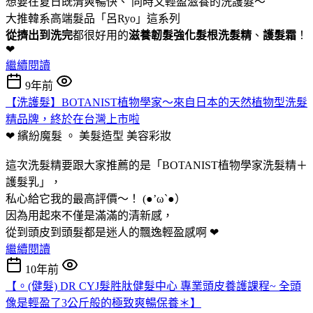
想要在夏日既清爽暢快、 同時又輕盈滋養的洗護髮～
大推韓系高端髮品「呂Ryo」這系列
從擠出到洗完
都很好用的
滋養韌髮強化髮根洗髮精
、
護髮霜
！
❤
繼續閱讀
9年前
【洗護髮】BOTANIST植物學家～來自日本的天然植物型洗髮
精品牌，終於在台灣上市啦
❤ 繽紛魔髮 。 美髮造型
美容彩妝
這次洗髮精要跟大家推薦的是「BOTANIST植物學家洗髮精＋
護髮乳」，
私心給它我的最高評價～！ (●’ω`●）
因為用起來不僅是滿滿的清新感，
從到頭皮到頭髮都是迷人的飄逸輕盈感啊 ❤
繼續閱讀
10年前
【。(健髮) DR CYJ髮胜肽健髮中心 專業頭皮養護課程~ 全頭
像是輕盈了3公斤般的極致爽暢保養＊】