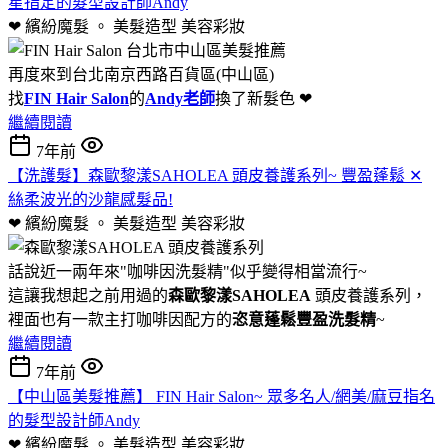
星指定的髮型設計師Andy
❤ 繽紛魔髮 。 美髮造型
美容彩妝
再度來到台北南京西路百貨區(中山區)
找
FIN Hair Salon
的
Andy老師
換了新髮色 ❤
繼續閱讀
7年前
【洗護髮】森歐黎漾SAHOLEA 頭皮養護系列~ 豐盈蓬鬆 ✕
絲柔波光的沙龍感髮品!
❤ 繽紛魔髮 。 美髮造型
美容彩妝
話說近一兩年來"咖啡因洗髮精"似乎變得相當流行~
這讓我想起之前用過的
森歐黎漾SAHOLEA
頭皮養護系列，
裡面也有一款主打咖啡因配方的
恣意蓬鬆豐盈洗髮精
~
繼續閱讀
7年前
【中山區美髮推薦】 FIN Hair Salon~ 眾多名人/網美/麻豆指名
的髮型設計師Andy
❤ 繽紛魔髮 。 美髮造型
美容彩妝