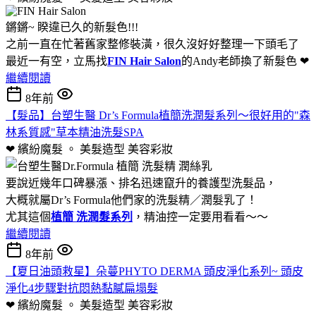
鏘鏘~ 睽違已久的新髮色!!!
之前一直在忙著舊家整修裝潢，很久沒好好整理一下頭毛了
最近一有空，立馬找
FIN Hair Salon
的Andy老師換了新髮色 ❤
繼續閱讀
8年前
【髮品】台塑生醫 Dr’s Formula植簡洗潤髮系列～很好用的"森
林系質感"草本精油洗髮SPA
❤ 繽紛魔髮 。 美髮造型
美容彩妝
要說近幾年口碑暴漲、排名迅速竄升的養護型洗髮品，
大概就屬Dr’s Formula他們家的洗髮精／潤髮乳了！
尤其這個
植簡 洗潤髮系列
，精油控一定要用看看～～
繼續閱讀
8年前
【夏日油頭救星】朵蔓PHYTO DERMA 頭皮淨化系列~ 頭皮
淨化4步驟對抗悶熱黏膩扁塌髮
❤ 繽紛魔髮 。 美髮造型
美容彩妝